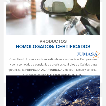
PRODUCTOS
HOMOLOGADOS/ CERTIFICADOS
Cumpliendo los más estrictos estándares y normativas Europeas en
vigor y sometidos a constantes y precisos controles de Calidad para
garantizar la
PERFECTA ADAPTABILIDAD
de los mismos y certificar
que gozan de una
CALIDAD GARANTIZADA
.