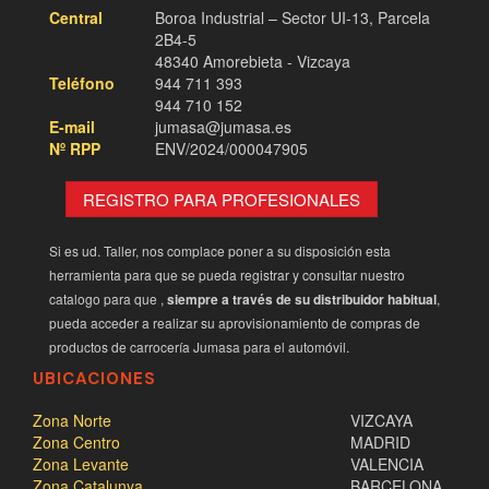
Central
Boroa Industrial – Sector UI-13, Parcela
2B4-5
48340 Amorebieta - Vizcaya
Teléfono
944 711 393
944 710 152
E-mail
jumasa@jumasa.es
Nº RPP
ENV/2024/000047905
REGISTRO PARA PROFESIONALES
Si es ud. Taller, nos complace poner a su disposición esta
herramienta para que se pueda registrar y consultar nuestro
catalogo para que ,
siempre a través de su distribuidor habitual
,
pueda acceder a realizar su aprovisionamiento de compras de
productos de carrocería
Jumasa
para el automóvil.
UBICACIONES
Zona Norte
VIZCAYA
Zona Centro
MADRID
Zona Levante
VALENCIA
Zona Catalunya
BARCELONA