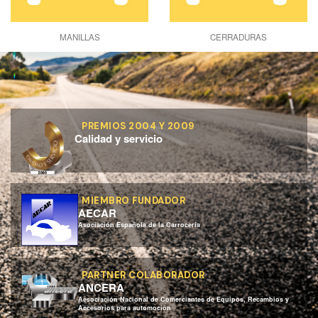
MANILLAS
CERRADURAS
PREMIOS 2004 Y 2009
Calidad y servicio
MIEMBRO FUNDADOR
AECAR
Asociación Española de la Carrocería
PARTNER COLABORADOR
ANCERA
Aesociación Nacional de Comerciantes de Equipos, Recambios y
Accesorios para automoción