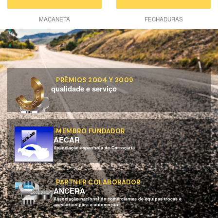
MAÇANETA
FECHADURAS
PRÊMIOS 2004 Y 2009
qualidade e serviço
MEMBRO FUNDADOR
AECAR
Associação espanhola de Carroçaria
PARTNER COLABORADOR
ANCERA
Associação nacional de comerciantes de equipas trocas e
acessorios para a automoção