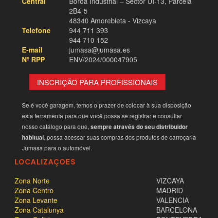
Central
Boroa Industrial – Sector UI-13, Parcela
2B4-5
48340 Amorebieta - Vizcaya
Telefone
944 711 393
944 710 152
E-mail
jumasa@jumasa.es
Nº RPP
ENV/2024/000047905
INSCRIÇÃO PARA PROFISSIONAIS
Se é você garagem, temos o prazer de colocar à sua disposição
esta ferramenta para que você possa se registrar e consultar
nosso catálogo para que,
sempre através do seu distribuidor
habitual
, possa acessar suas compras dos produtos de carroçaria
Jumasa para o automóvel.
LOCALIZAÇOES
Zona Norte
VIZCAYA
Zona Centro
MADRID
Zona Levante
VALENCIA
Zona Catalunya
BARCELONA