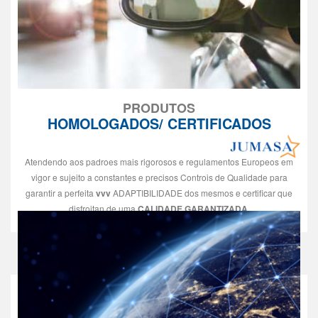
PRODUTOS
HOMOLOGADOS/ CERTIFICADOS
Atendendo aos padroes mais rigorosos e regulamentos Europeos em
vigor e sujeito a constantes e precisos Controis de Qualidade para
garantir a perfeita
vvv
ADAPTIBILIDADE dos mesmos e certificar que
disfroitan de uma
CALIDADE GARANTIZADA
.